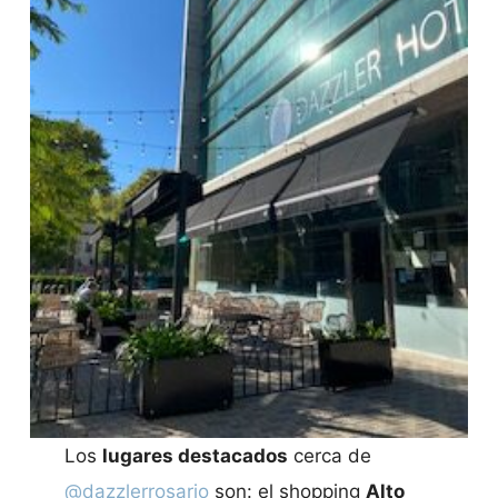
Los
lugares destacados
cerca de
@dazzlerrosario
son: el shopping
Alto