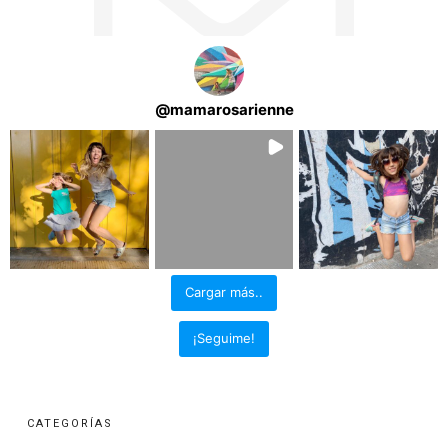
@
mamarosarienne
Cargar más..
¡Seguime!
CATEGORÍAS