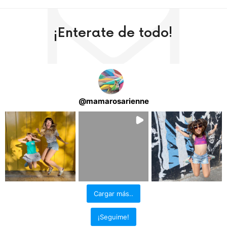
¡Enterate de todo!
@
mamarosarienne
Cargar más..
¡Seguime!