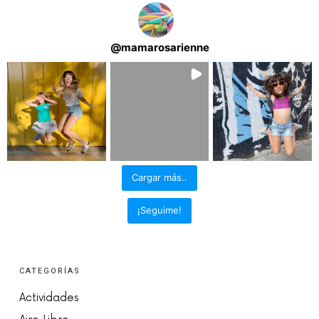
@
mamarosarienne
Cargar más..
¡Seguime!
CATEGORÍAS
Actividades