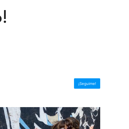
!
¡Seguime!