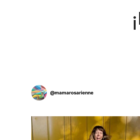
@
mamarosarienne