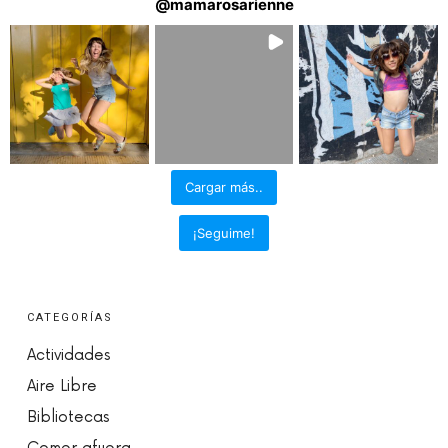
@
mamarosarienne
Cargar más..
¡Seguime!
CATEGORÍAS
Actividades
Aire Libre
Bibliotecas