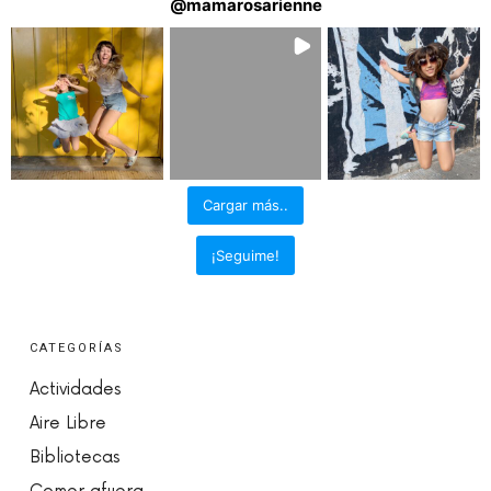
@
mamarosarienne
Cargar más..
¡Seguime!
CATEGORÍAS
Actividades
Aire Libre
Bibliotecas