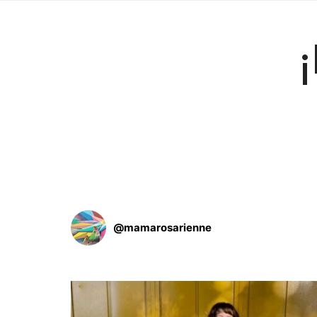
@
mamarosarienne