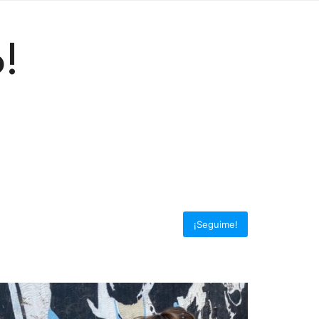
!
¡Seguime!